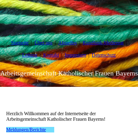
Startseite
Über uns
Aktuelles
Rundfunk-Medienrat
Leitung
Kontakt
Impressum
Datenschutz
Arbeitsgemeinschaft Katholischer Frauen Bayerns
Herzlich Willkommen auf der Internetseite der
Arbeitsgemeinschaft Katholischer Frauen Bayerns!
Meldungen/Berichte