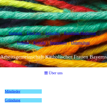
Startseite
Über uns
Aktuelles
Rundfunk-Medienrat
Leitung
Kontakt
Impressum
Datenschutz
Arbeitsgemeinschaft Katholischer Frauen Bayerns
Über uns
Mitglieder
Gründung