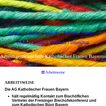
Startseite
Über uns
Aktuelles
Rundfunk-Medienrat
Leitung
Kontakt
Impressum
Datenschutz
Arbeitsgemeinschaft Katholischer Frauen Bayerns
Arbeitsweise
ARBEITSWEISE
Die AG Katholischer Frauen Bayern
hält regelmäßig Kontakt zum Bischöflichen
Vertreter der Freisinger Bischofskonferenz und
zum Katholischen Büro Bayern